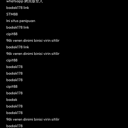
whatsapp 網頁版登入
badak178 link
STM88
Ini situs penipuan
badak178 link
cipit88
96lı veren dinimi binisi virin sitilir
badak178 link
96lı veren dinimi binisi virin sitilir
cipit88
badak178
badak178
badak178
cipit88
badak178
badak
badak178
badak178
96lı veren dinimi binisi virin sitilir
badak178