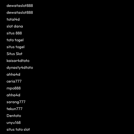
dewataslot888
dewataslot888
total4d
slot dana
situs 888
toto togel
situs togel
Situs Slot
kaisar4dtoto
dynasty4dtoto
ahha4d
ceria777
mpo888
ahha4d
sarang777
tekun777
Dentoto
unyu168
situs toto slot