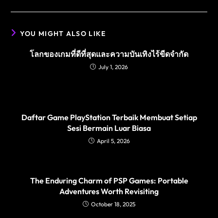
YOU MIGHT ALSO LIKE
โลกของเกมที่ดีที่สุดและความบันเทิงไร้ขีดจำกัด
July 1, 2026
Daftar Game PlayStation Terbaik Membuat Setiap
Sesi Bermain Luar Biasa
April 5, 2026
The Enduring Charm of PSP Games: Portable
Adventures Worth Revisiting
October 18, 2025