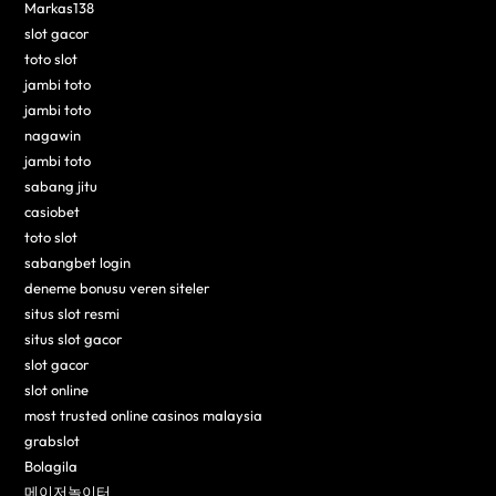
Markas138
slot gacor
toto slot
jambi toto
jambi toto
nagawin
jambi toto
sabang jitu
casiobet
toto slot
sabangbet login
deneme bonusu veren siteler
situs slot resmi
situs slot gacor
slot gacor
slot online
most trusted online casinos malaysia
grabslot
Bolagila
메이저놀이터