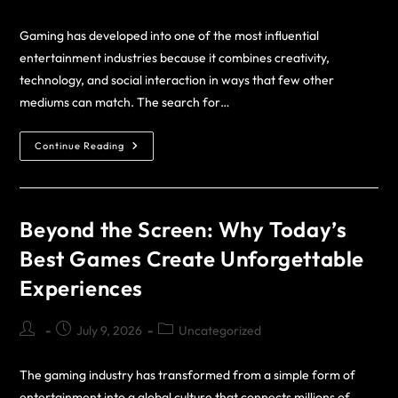
Gaming has developed into one of the most influential
entertainment industries because it combines creativity,
technology, and social interaction in ways that few other
mediums can match. The search for…
Continue Reading
Beyond the Screen: Why Today’s
Best Games Create Unforgettable
Experiences
July 9, 2026
Uncategorized
The gaming industry has transformed from a simple form of
entertainment into a global culture that connects millions of