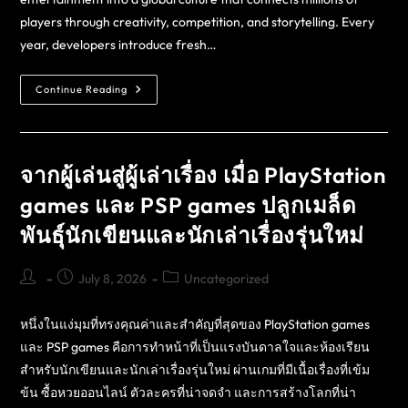
players through creativity, competition, and storytelling. Every
year, developers introduce fresh…
Continue Reading
จากผู้เล่นสู่ผู้เล่าเรื่อง เมื่อ PlayStation
games และ PSP games ปลูกเมล็ด
พันธุ์นักเขียนและนักเล่าเรื่องรุ่นใหม่
July 8, 2026
Uncategorized
หนึ่งในแง่มุมที่ทรงคุณค่าและสำคัญที่สุดของ PlayStation games
และ PSP games คือการทำหน้าที่เป็นแรงบันดาลใจและห้องเรียน
สำหรับนักเขียนและนักเล่าเรื่องรุ่นใหม่ ผ่านเกมที่มีเนื้อเรื่องที่เข้ม
ข้น ซื้อหวยออนไลน์ ตัวละครที่น่าจดจำ และการสร้างโลกที่น่า