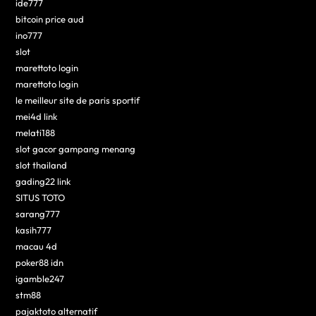
ide777
bitcoin price aud
ino777
slot
marettoto login
marettoto login
le meilleur site de paris sportif
mei4d link
melati188
slot gacor gampang menang
slot thailand
gading22 link
SITUS TOTO
sarang777
kasih777
macau 4d
poker88 idn
igamble247
stm88
pajaktoto alternatif