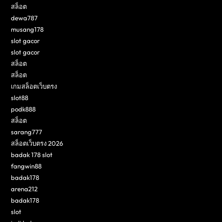
สล็อต
dewa787
musang178
slot gacor
slot gacor
สล็อต
สล็อต
เกมสล็อตเว็บตรง
slot88
podk888
สล็อต
sarang777
สล็อตเว็บตรง 2026
badak 178 slot
fangwin88
badak178
arena212
badak178
slot