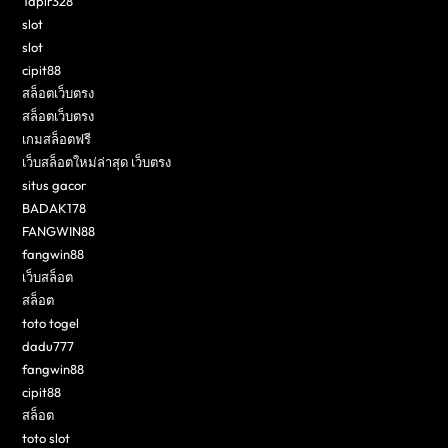
Tapir328
slot
slot
cipit88
สล็อตเว็บตรง
สล็อตเว็บตรง
เกมสล็อตฟรี
เว็บสล็อตใหม่ล่าสุด เว็บตรง
situs gacor
BADAK178
FANGWIN88
fangwin88
เว็บสล็อต
สล็อต
toto togel
dadu777
fangwin88
cipit88
สล็อต
toto slot