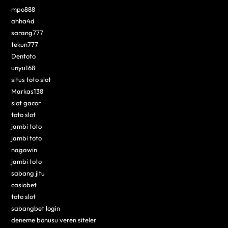
mpo888
ahha4d
sarang777
tekun777
Dentoto
unyu168
situs toto slot
Markas138
slot gacor
toto slot
jambi toto
jambi toto
nagawin
jambi toto
sabang jitu
casiobet
toto slot
sabangbet login
deneme bonusu veren siteler