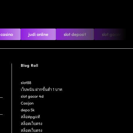
judi online
slot deposit
slot gacor
slot 
Blog Roll
slot88
เว็บพนัน ฝากขั้นต่ำ 1 บาท
slot gacor 4d
Casijon
depo 5k
สล็อตpgแท้
สล็อตเว็บตรง
สล็อตเว็บตรง