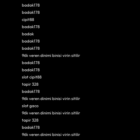
badak178
badak178
cipit88
badak178
badak
badak178
badak178
96lı veren dinimi binisi virin sitilir
badak178
badak178
slot cipit88
tapir 328
badak178
96lı veren dinimi binisi virin sitilir
slot gaco
96lı veren dinimi binisi virin sitilir
tapir 328
badak178
96lı veren dinimi binisi virin sitilir