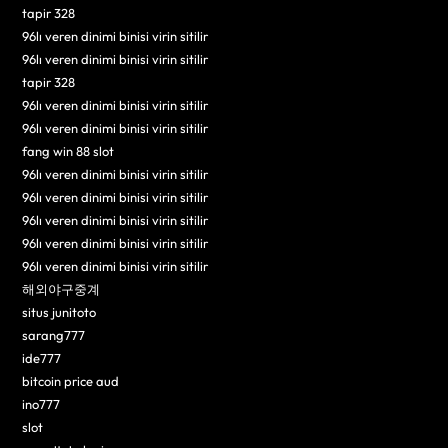
tapir 328
96lı veren dinimi binisi virin sitilir
96lı veren dinimi binisi virin sitilir
tapir 328
96lı veren dinimi binisi virin sitilir
96lı veren dinimi binisi virin sitilir
fang win 88 slot
96lı veren dinimi binisi virin sitilir
96lı veren dinimi binisi virin sitilir
96lı veren dinimi binisi virin sitilir
96lı veren dinimi binisi virin sitilir
96lı veren dinimi binisi virin sitilir
해외야구중계
situs junitoto
sarang777
ide777
bitcoin price aud
ino777
slot