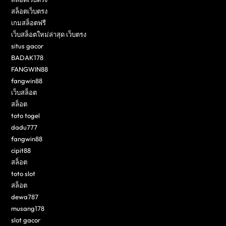
สล็อตเว็บตรง
เกมสล็อตฟรี
เว็บสล็อตใหม่ล่าสุด เว็บตรง
situs gacor
BADAK178
FANGWIN88
fangwin88
เว็บสล็อต
สล็อต
toto togel
dadu777
fangwin88
cipit88
สล็อต
toto slot
สล็อต
dewa787
musang178
slot gacor