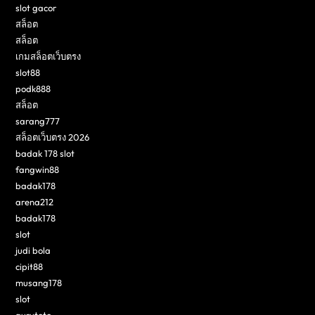
slot gacor
สล็อต
สล็อต
เกมสล็อตเว็บตรง
slot88
podk888
สล็อต
sarang777
สล็อตเว็บตรง 2026
badak 178 slot
fangwin88
badak178
arena212
badak178
slot
judi bola
cipit88
musang178
slot
gurutoto