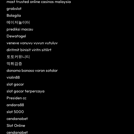
most trusted online casinos malaysia
grabslot
Bolagila
메이저놀이터
prediksi macau
Dewatogel
veneve vonuvu vuvun vutuluv
diritmit binisit viritn sitilirt
토토커뮤니티
먹튀검증
donomo bonoso voron sotolor
violin88
slot gacor
slot gacor terpercaya
Presiden cc
andara88
slot 5000
cendanabet
Slot Online
cendanabet