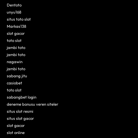
Dentoto
unyu168
situs toto slot
Markas138
slot gacor
toto slot
jambi toto
jambi toto
nagawin
jambi toto
sabang jitu
casiobet
toto slot
sabangbet login
deneme bonusu veren siteler
situs slot resmi
situs slot gacor
slot gacor
slot online