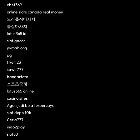
xbet369
online slots canada real money
오산출장마사지
출장마사지
lotus365 id
slot gacor
yymahjong
pg
tiket123
sawit777
bandartoto
스포츠중계
lotus365 online
casino sites
Agen judi bola terpercaya
slot depo 10k
Ceria777
indo2play
slot88